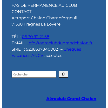
PAS DE PERMANENCE AU CLUB
CONTACT :
Aéroport Chalon Champforgeuil
71530 Fragnes La Loyère
TÉL :
06 30 92 21 58
EMAIL :
info@aeroclubdugrandchalon.fr
SIRET : 92383378400021 –
Chèques
Vacances ANCV
acceptés
R
e
c
h
Aéroclub Grand Chalon
e
r