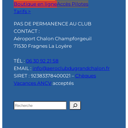
Boutique en ligne
Accès Pilotes
Tarifs >
PAS DE PERMANENCE AU CLUB
CONTACT :
Aéroport Chalon Champforgeuil
71530 Fragnes La Loyère
TÉL :
06 30 92 21 58
EMAIL :
info@aeroclubdugrandchalon.fr
SIRET : 92383378400021 –
Chèques
Vacances ANCV
acceptés
R
e
c
h