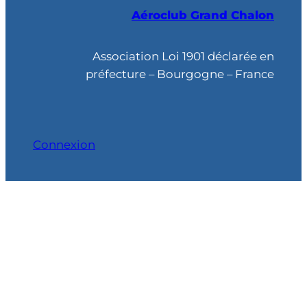
Aéroclub Grand Chalon
e
r
c
Association Loi 1901 déclarée en
h
préfecture – Bourgogne – France
e
Connexion