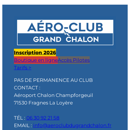
Inscription 2026
Boutique en ligne
Accès Pilotes
Tarifs >
PAS DE PERMANENCE AU CLUB
CONTACT :
Aéroport Chalon Champforgeuil
71530 Fragnes La Loyère
TÉL :
06 30 92 21 58
EMAIL :
info@aeroclubdugrandchalon.fr