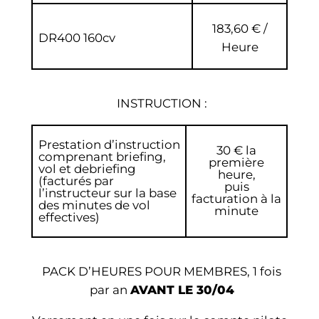
183,60 € /
DR400 160cv
Heure
INSTRUCTION :
Prestation d’instruction
30 € la
comprenant briefing,
première
vol et debriefing
heure,
(facturés par
puis
l’instructeur sur la base
facturation à la
des minutes de vol
minute
effectives)
PACK D’HEURES POUR MEMBRES, 1 fois
par an
AVANT LE 30/04