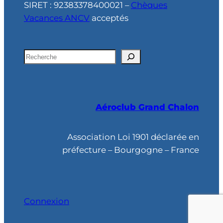
SIRET : 92383378400021 –
Chèques
Vacances ANCV
acceptés
R
e
c
h
Aéroclub Grand Chalon
e
r
c
Association Loi 1901 déclarée en
h
préfecture – Bourgogne – France
e
Connexion