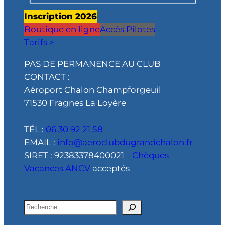
Inscription 2026
Boutique en ligne
Accès Pilotes
Tarifs >
PAS DE PERMANENCE AU CLUB
CONTACT :
Aéroport Chalon Champforgeuil
71530 Fragnes La Loyère
TÉL :
06 30 92 21 58
EMAIL :
info@aeroclubdugrandchalon.fr
SIRET : 92383378400021 –
Chèques
Vacances ANCV
acceptés
R
e