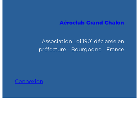
c
h
Aéroclub Grand Chalon
e
r
c
Association Loi 1901 déclarée en
h
préfecture – Bourgogne – France
e
Connexion