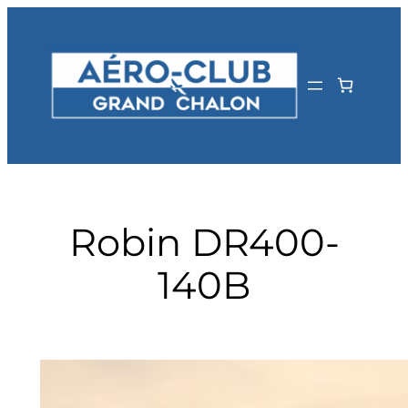
Aller
au
contenu
Robin DR400-
140B