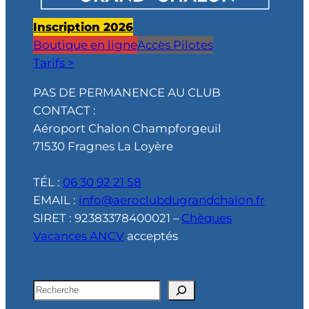
Inscription 2026
Boutique en ligne
Accès Pilotes
Tarifs >
PAS DE PERMANENCE AU CLUB
CONTACT :
Aéroport Chalon Champforgeuil
71530 Fragnes La Loyère
TÉL :
06 30 92 21 58
EMAIL :
info@aeroclubdugrandchalon.fr
SIRET : 92383378400021 –
Chèques
Vacances ANCV
acceptés
R
e