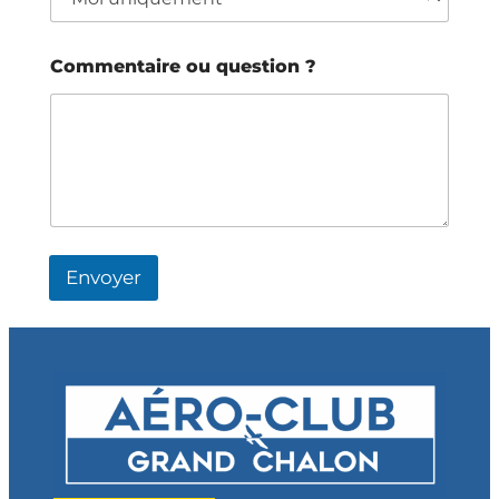
m
Commentaire ou question ?
Envoyer