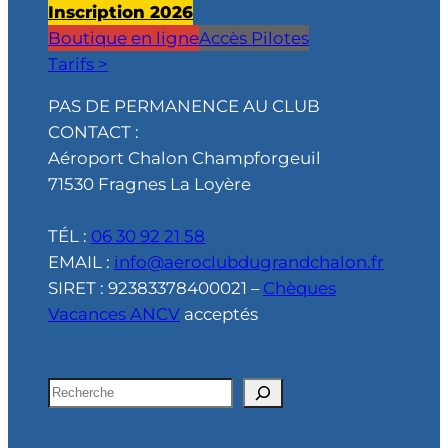
Inscription 2026
Boutique en ligne
Accès Pilotes
Tarifs >
PAS DE PERMANENCE AU CLUB
CONTACT :
Aéroport Chalon Champforgeuil
71530 Fragnes La Loyère
TÉL :
06 30 92 21 58
EMAIL :
info@aeroclubdugrandchalon.fr
SIRET : 92383378400021 –
Chèques
Vacances ANCV
acceptés
R
e
c