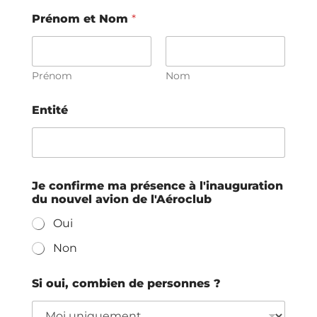
Prénom et Nom
*
Prénom
Nom
Entité
a
Je confirme ma présence à l'inauguration
v
du nouvel avion de l'Aéroclub
i
o
Oui
n
*
Non
P
r
é
Si oui, combien de personnes ?
n
o