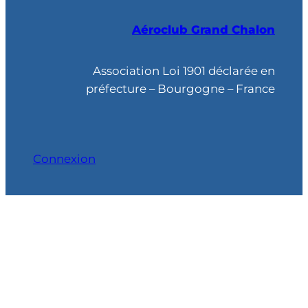
h
Aéroclub Grand Chalon
e
r
c
Association Loi 1901 déclarée en
h
préfecture – Bourgogne – France
e
Connexion