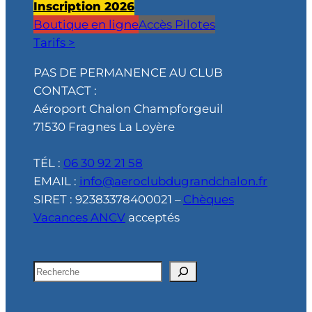
Inscription 2026
Boutique en ligne
Accès Pilotes
Tarifs >
PAS DE PERMANENCE AU CLUB
CONTACT :
Aéroport Chalon Champforgeuil
71530 Fragnes La Loyère
TÉL :
06 30 92 21 58
EMAIL :
info@aeroclubdugrandchalon.fr
SIRET : 92383378400021 –
Chèques
Vacances ANCV
acceptés
R
e
c