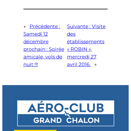
←
Précédente :
Suivante :
Visite
Samedi 12
des
décembre
établissements
prochain : Soirée
« ROBIN »,
amicale, vols de
mercredi 27
nuit !!!
avril 2016.
→