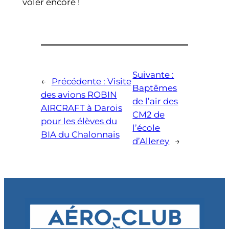
voler encore !
Suivante :
←
Précédente :
Visite
Baptêmes
des avions ROBIN
de l’air des
AIRCRAFT à Darois
CM2 de
pour les élèves du
l’école
BIA du Chalonnais
d’Allerey
→