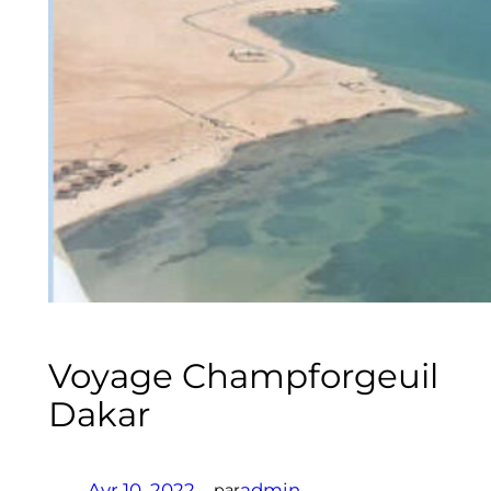
Voyage Champforgeuil
Dakar
Avr 10, 2022
—
admin
par