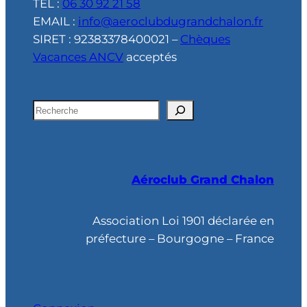
TÉL :
06 30 92 21 58
EMAIL :
info@aeroclubdugrandchalon.fr
SIRET : 92383378400021 –
Chèques
Vacances ANCV
acceptés
R
e
c
h
Aéroclub Grand Chalon
e
r
c
Association Loi 1901 déclarée en
h
préfecture – Bourgogne – France
e