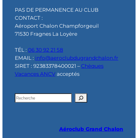
PAS DE PERMANENCE AU CLUB
CONTACT :
Aéroport Chalon Champforgeuil
71530 Fragnes La Loyère
TÉL :
06 30 92 21 58
EMAIL :
info@aeroclubdugrandchalon.fr
SIRET : 92383378400021 –
Chèques
Vacances ANCV
acceptés
R
e
c
h
Aéroclub Grand Chalon
e
r