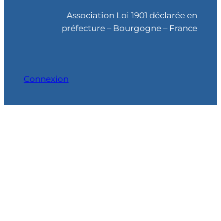
c
Association Loi 1901 déclarée en
h
préfecture – Bourgogne – France
e
Connexion