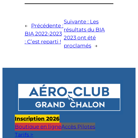
Suivante :
Les
←
Précédente :
résultats du BIA
BIA 2022-2023
2023 ont été
: C’est reparti !
proclamés
→
Inscription 2026
Boutique en ligne
Accès Pilotes
Tarifs >