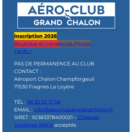
Inscription 2026
Boutique en ligne
Accès Pilotes
Tarifs >
PAS DE PERMANENCE AU CLUB
CONTACT :
Aéroport Chalon Champforgeuil
71530 Fragnes La Loyère
TÉL :
06 30 92 21 58
EMAIL :
info@aeroclubdugrandchalon.fr
SIRET : 92383378400021 –
Chèques
Vacances ANCV
acceptés