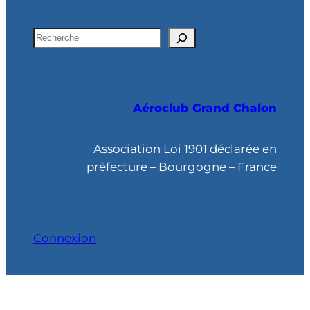
R
e
c
h
Aéroclub Grand Chalon
e
r
c
Association Loi 1901 déclarée en
h
préfecture – Bourgogne – France
e
Connexion