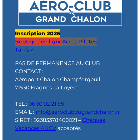
Inscription 2026
Boutique en ligne
Accès Pilotes
Tarifs >
PAS DE PERMANENCE AU CLUB
CONTACT :
Aéroport Chalon Champforgeuil
71530 Fragnes La Loyère
TÉL :
06 30 92 21 58
EMAIL :
info@aeroclubdugrandchalon.fr
SIRET : 92383378400021 –
Chèques
Vacances ANCV
acceptés