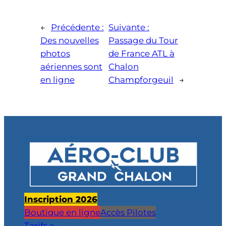
←
Précédente :
Suivante :
Des nouvelles
Passage du Tour
photos
de France ATL à
aériennes sont
Chalon
en ligne
Champforgeuil
→
Inscription 2026
Boutique en ligne
Accès Pilotes
Tarifs >