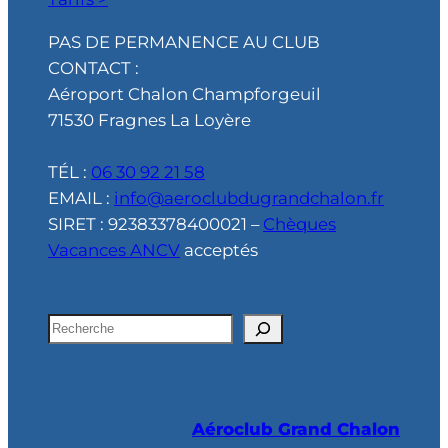
PAS DE PERMANENCE AU CLUB
CONTACT :
Aéroport Chalon Champforgeuil
71530 Fragnes La Loyère
TÉL :
06 30 92 21 58
EMAIL :
info@aeroclubdugrandchalon.fr
SIRET : 92383378400021 –
Chèques
Vacances ANCV
acceptés
R
e
c
h
Aéroclub Grand Chalon
e