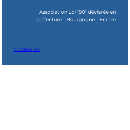
r
c
Association Loi 1901 déclarée en
h
préfecture – Bourgogne – France
e
Connexion