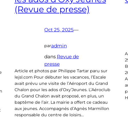
(Revue de presse)
Oct 25, 2025
—
admin
par
A
dans
Revue de
2
presse
B
Article et photos par Philippe Tartar paru sur
e
2
lejsl.com Pour débuter les vacances, l’Escale
A
avait prévu une visite de l’Aéroport du Grand
a
Chalon pour les ados d’Oxy’Jeunes. L’Aéroclub
in
p
du Grand Chalon avait proposé, en plus, un
H
baptême de l’air. La mairie a offert ce cadeau
aux jeunes. Accompagnés d’Agnès Marmillon
t
responsable du centre de loisirs…