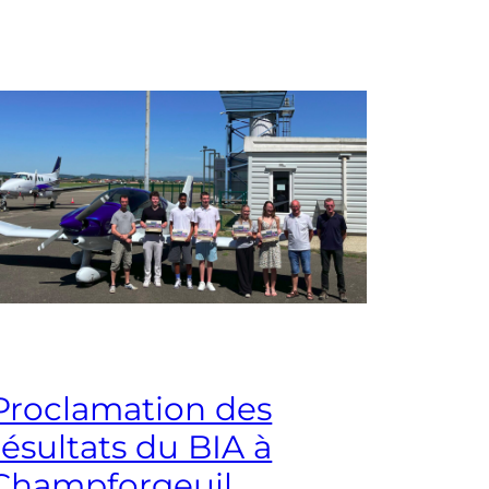
Proclamation des
résultats du BIA à
Champforgeuil