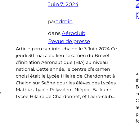
Juin 7, 2024
—
admin
par
dans
Aéroclub
, 
Revue de presse
Article paru sur info-chalon le 3 Juin 2024 Ce
jeudi 30 mai a eu lieu l’examen du Brevet
d’initiation Aéronautique (BIA) au niveau
national. Cette année, le centre d’examen
S
choisi était le Lycée Hilaire de Chardonnet à
é
Chalon sur Saône pour les élèves des Lycées
B
Mathias, Lycée Polyvalent Nièpce-Balleure,
A
c
Lycée Hilaire de Chardonnet, et l’aéro-club…
C
a
p
f