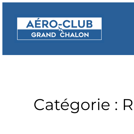
Aller
au
contenu
Catégorie :
R