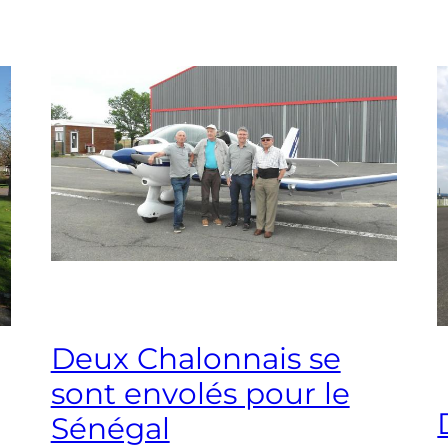
Deux Chalonnais se
sont envolés pour le
Sénégal