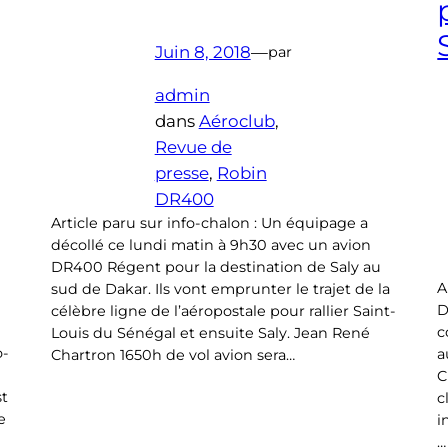
Juin 8, 2018
—
par
admin
dans
Aéroclub
, 
Revue de
presse
, 
Robin
DR400
Article paru sur info-chalon : Un équipage a
décollé ce lundi matin à 9h30 avec un avion
DR400 Régent pour la destination de Saly au
A
sud de Dakar. Ils vont emprunter le trajet de la
D
célèbre ligne de l’aéropostale pour rallier Saint-
c
Louis du Sénégal et ensuite Saly. Jean René
o-
a
Chartron 1650h de vol avion sera…
C
st
c
e
i
…