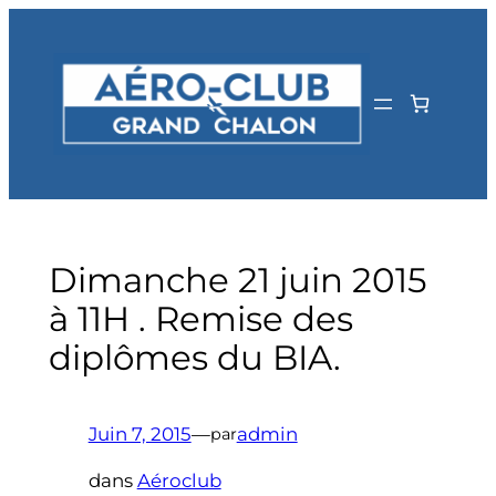
Aller
au
contenu
Dimanche 21 juin 2015
à 11H . Remise des
diplômes du BIA.
Juin 7, 2015
—
admin
par
dans
Aéroclub