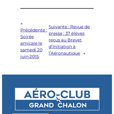
←
Suivante :
Revue de
Précédente :
presse : 37 élèves
Soirée
reçus au Brevet
amicale le
d’Initiation à
samedi 20
l’Aéronautique
→
juin 2015