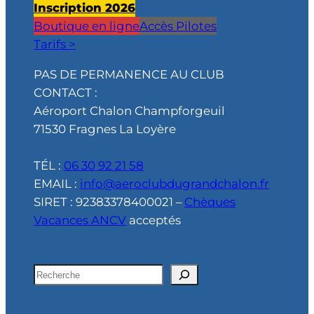
Inscription 2026
Boutique en ligne
Accès Pilotes
Tarifs >
PAS DE PERMANENCE AU CLUB
CONTACT :
Aéroport Chalon Champforgeuil
71530 Fragnes La Loyère
TÉL :
06 30 92 21 58
EMAIL :
info@aeroclubdugrandchalon.fr
SIRET : 92383378400021 –
Chèques
Vacances ANCV
acceptés
R
e
c