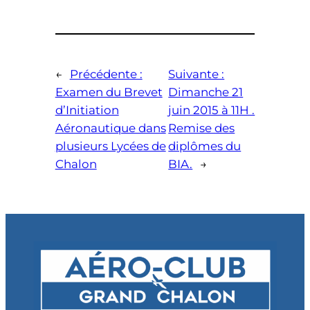
←
Précédente :
Suivante :
Examen du Brevet
Dimanche 21
d’Initiation
juin 2015 à 11H .
Aéronautique dans
Remise des
plusieurs Lycées de
diplômes du
Chalon
BIA.
→