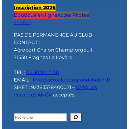
Inscription 2026
Boutique en ligne
Accès Pilotes
Tarifs >
PAS DE PERMANENCE AU CLUB
CONTACT :
Aéroport Chalon Champforgeuil
71530 Fragnes La Loyère
TÉL :
06 30 92 21 58
EMAIL :
info@aeroclubdugrandchalon.fr
SIRET : 92383378400021 –
Chèques
Vacances ANCV
acceptés
R
e