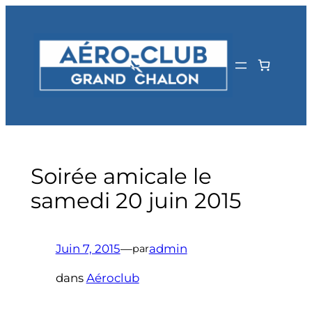
Aller
au
contenu
Soirée amicale le
samedi 20 juin 2015
Juin 7, 2015
—
admin
par
dans
Aéroclub