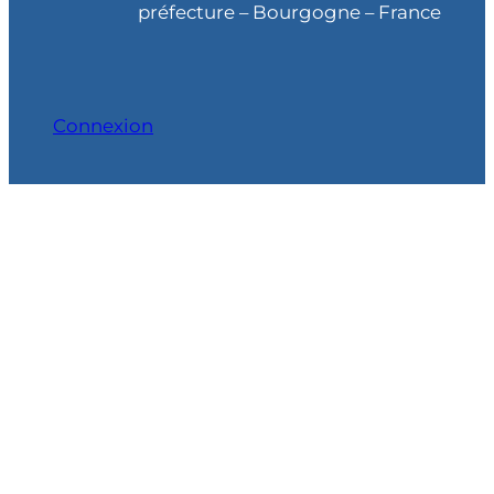
h
préfecture – Bourgogne – France
e
Connexion