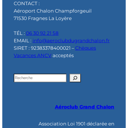
CONTACT :
Aéroport Chalon Champforgeuil
71530 Fragnes La Loyère
TÉL :
06 30 92 21 58
EMAIL :
info@aeroclubdugrandchalon.fr
SIRET : 92383378400021 –
Chèques
Vacances ANCV
acceptés
R
e
c
h
Aéroclub Grand Chalon
e
r
c
Association Loi 1901 déclarée en