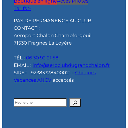
Boutique en ligne
Accès Pilotes
Tarifs >
PAS DE PERMANENCE AU CLUB
CONTACT :
Aéroport Chalon Champforgeuil
71530 Fragnes La Loyère
TÉL :
06 30 92 21 58
EMAIL :
info@aeroclubdugrandchalon.fr
SIRET : 92383378400021 –
Chèques
Vacances ANCV
acceptés
R
e
c
h