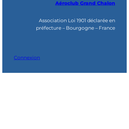
Aéroclub Grand Chalon
e
r
c
Association Loi 1901 déclarée en
h
préfecture – Bourgogne – France
e
Connexion