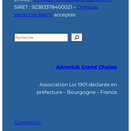
SIRET : 92383378400021 –
Chèques
Vacances ANCV
acceptés
R
e
c
h
Aéroclub Grand Chalon
e
r
c
Association Loi 1901 déclarée en
h
préfecture – Bourgogne – France
e
Connexion