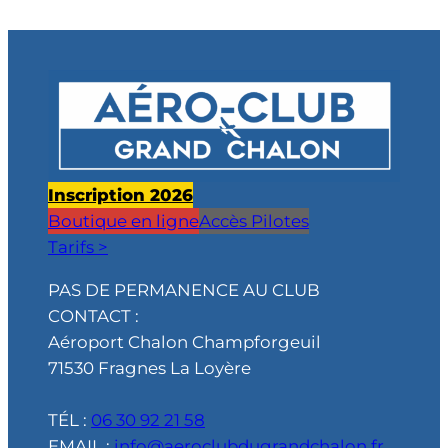
Inscription 2026
Boutique en ligne
Accès Pilotes
Tarifs >
PAS DE PERMANENCE AU CLUB
CONTACT :
Aéroport Chalon Champforgeuil
71530 Fragnes La Loyère
TÉL :
06 30 92 21 58
EMAIL :
info@aeroclubdugrandchalon.fr