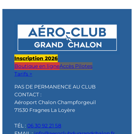
Inscription 2026
Boutique en ligne
Accès Pilotes
Tarifs >
PAS DE PERMANENCE AU CLUB
CONTACT :
Aéroport Chalon Champforgeuil
71530 Fragnes La Loyère
TÉL :
06 30 92 21 58
EMAIL :
info@aeroclubdugrandchalon.fr