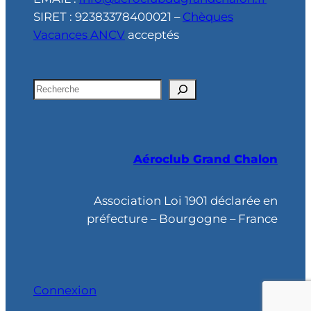
SIRET : 92383378400021 –
Chèques
Vacances ANCV
acceptés
R
e
c
h
Aéroclub Grand Chalon
e
r
c
Association Loi 1901 déclarée en
h
préfecture – Bourgogne – France
e
Connexion