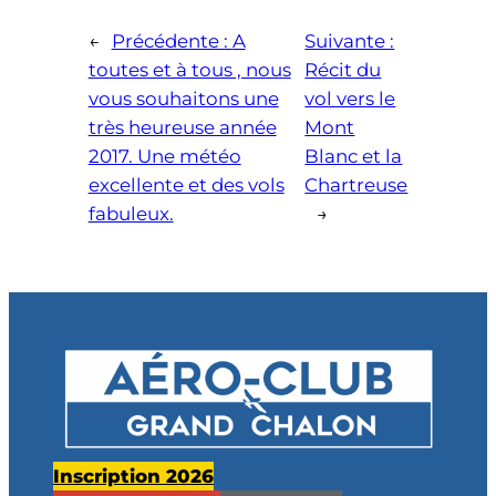
←
Précédente :
A
Suivante :
toutes et à tous , nous
Récit du
vous souhaitons une
vol vers le
très heureuse année
Mont
2017. Une météo
Blanc et la
excellente et des vols
Chartreuse
fabuleux.
→
Inscription 2026