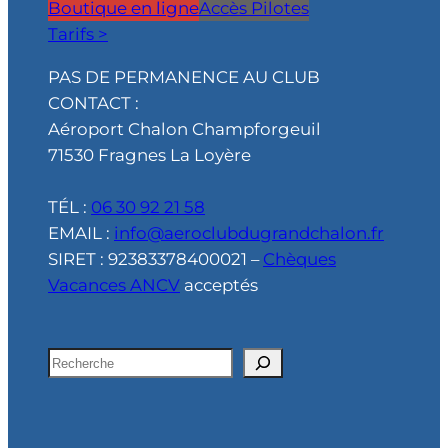
Boutique en ligne
Accès Pilotes
Tarifs >
PAS DE PERMANENCE AU CLUB
CONTACT :
Aéroport Chalon Champforgeuil
71530 Fragnes La Loyère
TÉL :
06 30 92 21 58
EMAIL :
info@aeroclubdugrandchalon.fr
SIRET : 92383378400021 –
Chèques
Vacances ANCV
acceptés
R
e
c
h