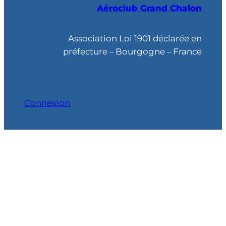
Aéroclub Grand Chalon
e
r
c
Association Loi 1901 déclarée en
h
préfecture – Bourgogne – France
e
Connexion