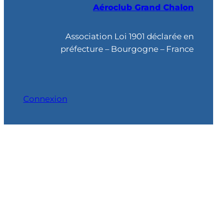
Aéroclub Grand Chalon
e
r
c
Association Loi 1901 déclarée en
h
préfecture – Bourgogne – France
e
Connexion