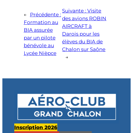
Suivante :
Visite
←
Précédente :
des avions ROBIN
Formation au
AIRCRAFT à
BIA assurée
Darois pour les
par un pilote
élèves du BIA de
bénévole au
Chalon sur Saône
Lycée Nièpce
→
Inscription 2026