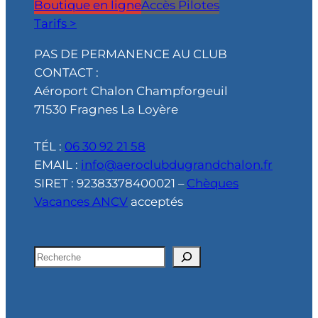
Boutique en ligne
Accès Pilotes
Tarifs >
PAS DE PERMANENCE AU CLUB
CONTACT :
Aéroport Chalon Champforgeuil
71530 Fragnes La Loyère
TÉL :
06 30 92 21 58
EMAIL :
info@aeroclubdugrandchalon.fr
SIRET : 92383378400021 –
Chèques
Vacances ANCV
acceptés
R
e
c
h