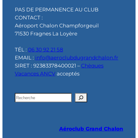
PAS DE PERMANENCE AU CLUB
CONTACT :
Aéroport Chalon Champforgeuil
71530 Fragnes La Loyère
TÉL :
06 30 92 21 58
EMAIL :
info@aeroclubdugrandchalon.fr
SIRET : 92383378400021 –
Chèques
Vacances ANCV
acceptés
R
e
c
h
Aéroclub Grand Chalon
e
r