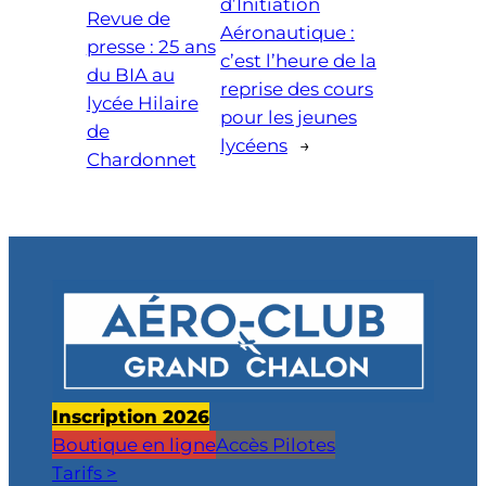
d’Initiation
Revue de
Aéronautique :
presse : 25 ans
c’est l’heure de la
du BIA au
reprise des cours
lycée Hilaire
pour les jeunes
de
lycéens
→
Chardonnet
Inscription 2026
Boutique en ligne
Accès Pilotes
Tarifs >