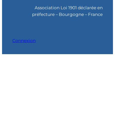
c
Association Loi 1901 déclarée en
h
préfecture – Bourgogne – France
e
Connexion