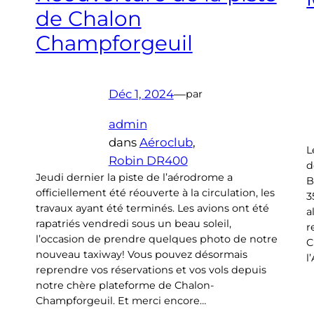
de Chalon
Champforgeuil
Déc 1, 2024
—
par
admin
dans
Aéroclub
, 
L
Robin DR400
d
Jeudi dernier la piste de l’aérodrome a
B
officiellement été réouverte à la circulation, les
3
travaux ayant été terminés. Les avions ont été
a
rapatriés vendredi sous un beau soleil,
r
l’occasion de prendre quelques photo de notre
C
nouveau taxiway! Vous pouvez désormais
l
reprendre vos réservations et vos vols depuis
notre chère plateforme de Chalon-
Champforgeuil. Et merci encore…