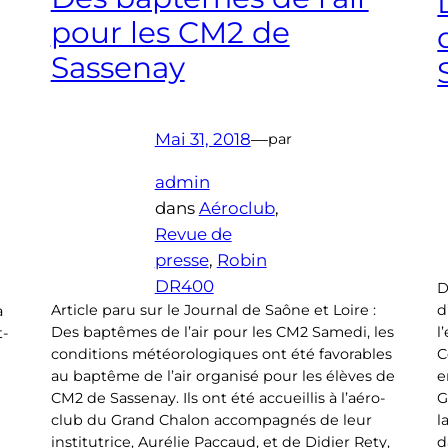
pour les CM2 de
Sassenay
Mai 31, 2018
—
par
admin
dans
Aéroclub
, 
Revue de
presse
, 
Robin
DR400
D
d
Article paru sur le Journal de Saône et Loire :
a
l
Des baptêmes de l’air pour les CM2 Samedi, les
t-
C
conditions météorologiques ont été favorables
e
au baptême de l’air organisé pour les élèves de
G
CM2 de Sassenay. Ils ont été accueillis à l’aéro-
l
club du Grand Chalon accompagnés de leur
d
institutrice, Aurélie Paccaud, et de Didier Rety,