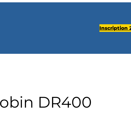
Inscription
obin DR400