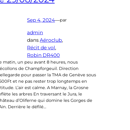
Sep 4, 2024
—
par
admin
dans
Aéroclub
, 
Récit de vol
, 
Robin DR400
e matin, un peu avant 8 heures, nous
écollons de Champforgeuil. Direction
ellegarde pour passer la TMA de Genève sous
500Ft et ne pas rester trop longtemps en
ltitude. L’air est calme. A Marnay, la Grosne
eflète les arbres En traversant le Jura, le
hâteau d’Oliferne qui domine les Gorges de
’Ain. Derrière le défilé…