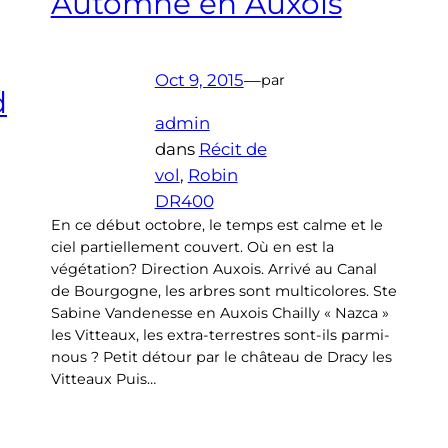
Automne en Auxois
Oct 9, 2015
—
par
d
admin
dans
Récit de
vol
, 
Robin
DR400
En ce début octobre, le temps est calme et le
ciel partiellement couvert. Où en est la
végétation? Direction Auxois. Arrivé au Canal
de Bourgogne, les arbres sont multicolores. Ste
Sabine Vandenesse en Auxois Chailly « Nazca »
les Vitteaux, les extra-terrestres sont-ils parmi-
nous ? Petit détour par le château de Dracy les
Vitteaux Puis…