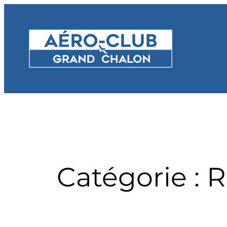
Aller
au
contenu
Catégorie :
R