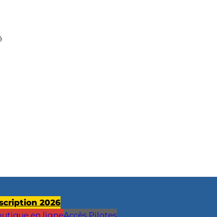
é
scription 2026
utique en ligne
Accès Pilotes