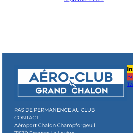
In
Bo
Ta
PAS DE PERMANENCE AU CLUB
CONTACT :
Aéroport Chalon Champforgeuil