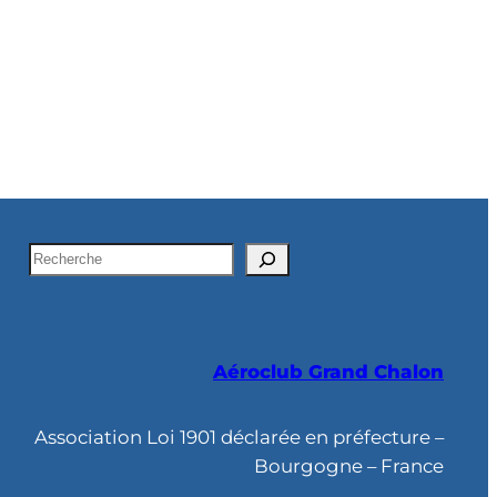
R
e
c
h
Aéroclub Grand Chalon
e
r
c
Association Loi 1901 déclarée en préfecture –
h
Bourgogne – France
e