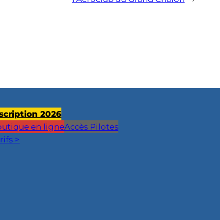
scription 2026
utique en ligne
Accès Pilotes
rifs >