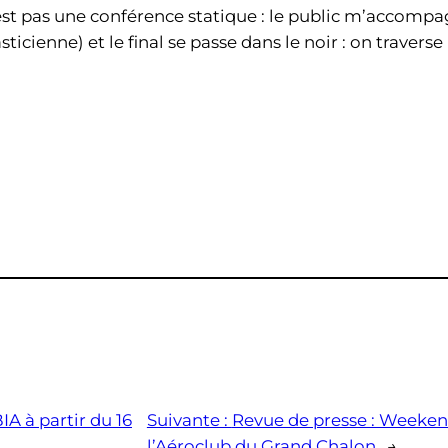
st pas une conférence statique : le public m’accompagn
sticienne) et le final se passe dans le noir : on traver
IA à partir du 16
Suivante :
Revue de presse : Weeken
l’Aéroclub du Grand Chalon
→